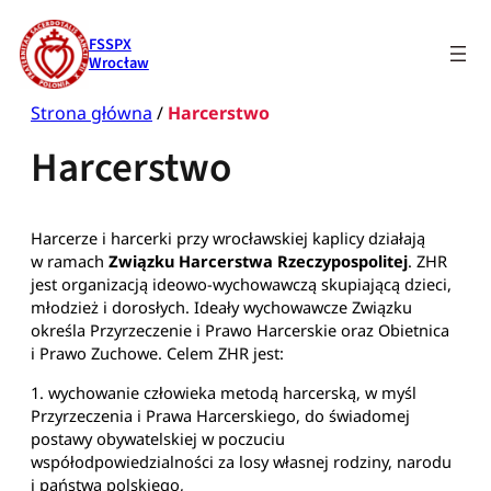
Przejdź
do
FSSPX
treści
Wrocław
Strona główna
/
Harcerstwo
Harcerstwo
Harcerze i harcerki przy wrocławskiej kaplicy działają
w ramach
Związku Harcerstwa Rzeczypospolitej
. ZHR
jest organizacją ideowo-wychowawczą skupiającą dzieci,
młodzież i dorosłych. Ideały wychowawcze Związku
określa Przyrzeczenie i Prawo Harcerskie oraz Obietnica
i Prawo Zuchowe. Celem ZHR jest:
1. wychowanie człowieka metodą harcerską, w myśl
Przyrzeczenia i Prawa Harcerskiego, do świadomej
postawy obywatelskiej w poczuciu
współodpowiedzialności za losy własnej rodziny, narodu
i państwa polskiego,