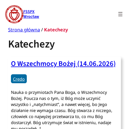
Przejdź
do
FSSPX
treści
Wrocław
Strona główna
/
Katechezy
Katechezy
O Wszechmocy Bożej (14.06.2026)
Credo
Nauka o przymiotach Pana Boga, o Wszechmocy
Bożej. Poucza nas o tym, iż Bóg może uczynić
wszystko i „natychmiast”, a nawet więcej, bo Jego
działanie nie wymaga czasu. Bóg stwarza z niczego,
człowiek co najwyżej przetwarza to, co mu Bóg
dostarczył. Bóg utrzymuje świat w istnieniu, nadaje
mu porządek. I…