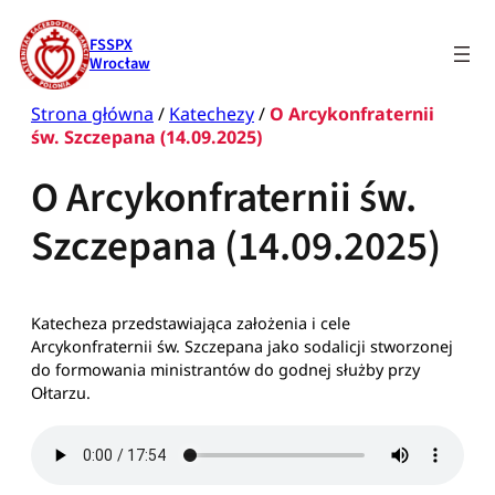
Przejdź
do
FSSPX
treści
Wrocław
Strona główna
/
Katechezy
/
O Arcykonfraternii
św. Szczepana (14.09.2025)
O Arcykonfraternii św.
Szczepana (14.09.2025)
Katecheza przedstawiająca założenia i cele
Arcykonfraternii św. Szczepana jako sodalicji stworzonej
do formowania ministrantów do godnej służby przy
Ołtarzu.