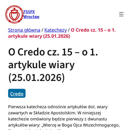
Przejdź
do
FSSPX
treści
Wrocław
Strona główna
/
Katechezy
/
O Credo cz. 15 – o 1.
artykule wiary (25.01.2026)
O Credo cz. 15 – o 1.
artykule wiary
(25.01.2026)
Credo
Pierwsza katecheza odnośnie artykułów dot. wiary
zawartych w Składzie Apostolskim. W niniejszej
katechezie omówiony będzie pierwszy z dwunastu
artykułów wiary: „Wierzę w Boga Ojca Wszechmogącego,