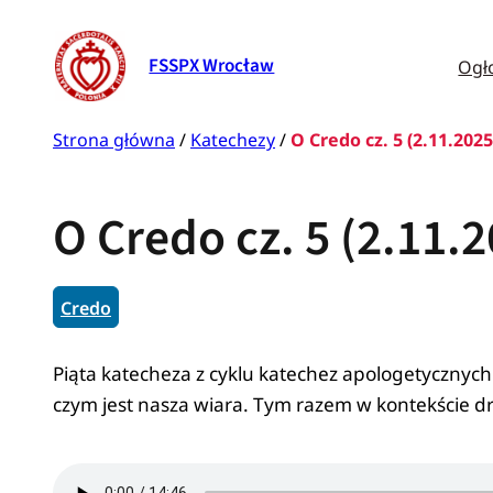
Przejdź
do
Ogł
FSSPX Wrocław
treści
Strona główna
/
Katechezy
/
O Credo cz. 5 (2.11.2025
O Credo cz. 5 (2.11.
Credo
Piąta katecheza z cyklu katechez apologetycznyc
czym jest nasza wiara. Tym razem w kontekście dru