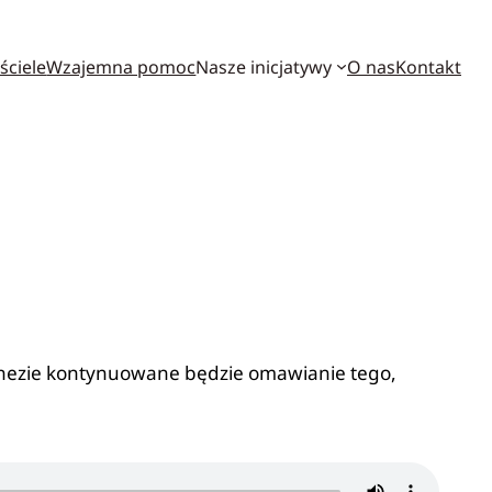
ściele
Wzajemna pomoc
Nasze inicjatywy
O nas
Kontakt
echezie kontynuowane będzie omawianie tego,