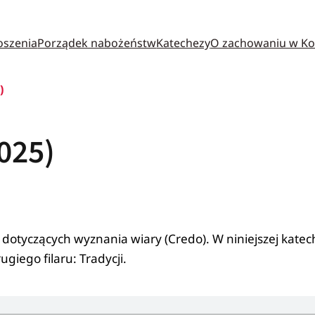
oszenia
Porządek nabożeństw
Katechezy
O zachowaniu w Ko
)
2025)
h dotyczących wyznania wiary (Credo). W niniejszej kat
giego filaru: Tradycji.