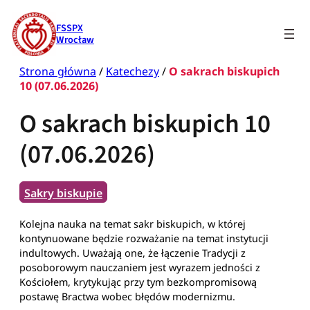
Przejdź
do
FSSPX
treści
Wrocław
Strona główna
/
Katechezy
/
O sakrach biskupich
10 (07.06.2026)
O sakrach biskupich 10
(07.06.2026)
Sakry biskupie
Kolejna nauka na temat sakr biskupich, w której
kontynuowane będzie rozważanie na temat instytucji
indultowych. Uważają one, że łączenie Tradycji z
posoborowym nauczaniem jest wyrazem jedności z
Kościołem, krytykując przy tym bezkompromisową
postawę Bractwa wobec błędów modernizmu.