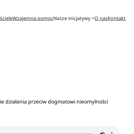
ściele
Wzajemna pomoc
Nasze inicjatywy
O nas
Kontakt
ie działania przeciw dogmatowi nieomylności