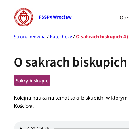
Przejdź
do
Ogł
FSSPX Wrocław
treści
Strona główna
/
Katechezy
/
O sakrach biskupich 4 (
O sakrach biskupich 
Sakry biskupie
Kolejna nauka na temat sakr biskupich, w którym
Kościoła.