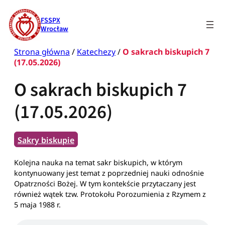
Przejdź
do
FSSPX
treści
Wrocław
Strona główna
/
Katechezy
/
O sakrach biskupich 7
(17.05.2026)
O sakrach biskupich 7
(17.05.2026)
Sakry biskupie
Kolejna nauka na temat sakr biskupich, w którym
kontynuowany jest temat z poprzedniej nauki odnośnie
Opatrzności Bożej. W tym kontekście przytaczany jest
również wątek tzw. Protokołu Porozumienia z Rzymem z
5 maja 1988 r.