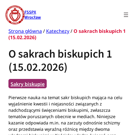
Przejdź
do
FSSPX
treści
Wrocław
Strona główna
/
Katechezy
/
O sakrach biskupich 1
(15.02.2026)
O sakrach biskupich 1
(15.02.2026)
Sakry biskupie
Pierwsze nauka na temat sakr biskupich mająca na celu
wyjaśnienie kwestii i niejasności związanych z
nadchodzącymi święceniami biskupimi, zwłaszcza
tematów poruszanych obecnie w mediach. Niniejsze
kazanie odpowiada m.in. na zarzuty odnośnie schizmy
oraz przedstawia wyraźną różnicę między dwoma