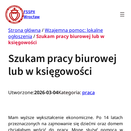
Przejdź
do
FSSPX
treści
Wrocław
Strona główna
/
Wzajemna pomoc: lokalne
ogłoszenia
/
Szukam pracy biurowej lub w
księgowości
Szukam pracy biurowej
lub w księgowości
Utworzone:
2026-03-04
Kategoria:
praca
Mam wyższe wykształcenie ekonomiczne. Po 14 latach
przeznaczonych na zajmowanie się dziećmi oraz domem
chciałabym wrócić do pracy. Mogę służyć pomocą w