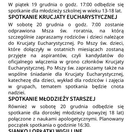
W piątek 19 grudnia o godz. 17:00 odbędzie się
spotkanie dla młodzieży szkolnej w wieku 13-18 lat.
SPOTKANIE KRUCJATY EUCHARYSTYCZNEJ
W sobotę 20 grudnia o godz. 7:00 zostanie
odprawiona Msza św. roratnia, na którą
szczególnie zapraszamy rodziców i dzieci należące
do Krucjaty Eucharystycznej. Po Mszy św. dzieci,
które dołączyły w ostatnich miesiącach zostaną
przyjęte na aspirantów, czyli kandydatów do
oficjalnego włączenia w grono członków Krucjaty
Eucharystycznej. Po Mszy św. zapraszamy także na
wspólne śniadanie dla Krucjaty Eucharystycznej,
katechezę dla dzieci, wykład dla rodziców i zajęcia
w grupach, tematem spotkania będzie cnota
nadziei.
SPOTKANIE MŁODZIEŻY STARSZEJ
Również w sobotę 20 grudnia odbędzie się
spotkanie dla dorosłej młodzieży (powyżej 18 lat)
połączone z naukami apologetycznymi. Planowany
początek spotkania o godzinie 16:30.
SIANKO I OPŁATKI WIGILIJNE