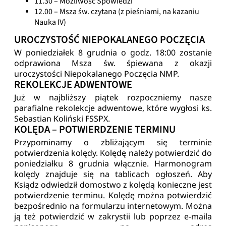
11.30 – Możliwość Spowiedzi
12.00 – Msza św. czytana (z pieśniami, na kazaniu
Nauka IV)
UROCZYSTOŚĆ NIEPOKALANEGO POCZĘCIA
W poniedziałek 8 grudnia o godz. 18:00 zostanie
odprawiona Msza św. śpiewana z okazji
uroczystości Niepokalanego Poczęcia NMP.
REKOLEKCJE ADWENTOWE
Już w najbliższy piątek rozpoczniemy nasze
parafialne rekolekcje adwentowe, które wygłosi ks.
Sebastian Koliński FSSPX.
KOLĘDA – POTWIERDZENIE TERMINU
Przypominamy o zbliżającym się terminie
potwierdzenia kolędy. Kolędę należy potwierdzić do
poniedziałku 8 grudnia włącznie. Harmonogram
kolędy znajduje się na tablicach ogłoszeń. Aby
Ksiądz odwiedził domostwo z kolędą konieczne jest
potwierdzenie terminu. Kolędę można potwierdzić
bezpośrednio na formularzu internetowym. Można
ją też potwierdzić w zakrystii lub poprzez e-maila