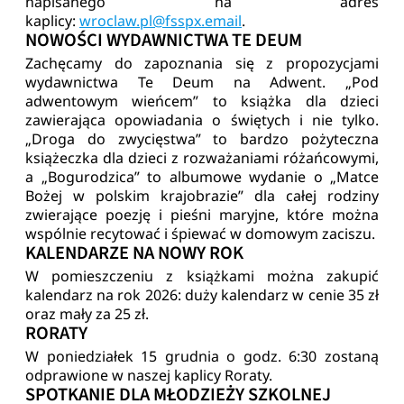
napisanego na adres
kaplicy:
wroclaw.pl@fsspx.email
.
NOWOŚCI WYDAWNICTWA TE DEUM
Zachęcamy do zapoznania się z propozycjami
wydawnictwa Te Deum na Adwent. „Pod
adwentowym wieńcem” to książka dla dzieci
zawierająca opowiadania o świętych i nie tylko.
„Droga do zwycięstwa” to bardzo pożyteczna
książeczka dla dzieci z rozważaniami różańcowymi,
a „Bogurodzica” to albumowe wydanie o „Matce
Bożej w polskim krajobrazie” dla całej rodziny
zwierające poezję i pieśni maryjne, które można
wspólnie recytować i śpiewać w domowym zaciszu.
KALENDARZE NA NOWY ROK
W pomieszczeniu z książkami można zakupić
kalendarz na rok 2026: duży kalendarz w cenie 35 zł
oraz mały za 25 zł.
RORATY
W poniedziałek 15 grudnia o godz. 6:30 zostaną
odprawione w naszej kaplicy Roraty.
SPOTKANIE DLA MŁODZIEŻY SZKOLNEJ