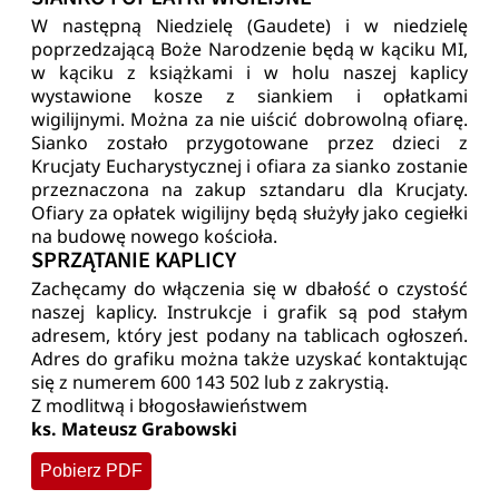
W następną Niedzielę (Gaudete) i w niedzielę
poprzedzającą Boże Narodzenie będą w kąciku MI,
w kąciku z książkami i w holu naszej kaplicy
wystawione kosze z siankiem i opłatkami
wigilijnymi. Można za nie uiścić dobrowolną ofiarę.
Sianko zostało przygotowane przez dzieci z
Krucjaty Eucharystycznej i ofiara za sianko zostanie
przeznaczona na zakup sztandaru dla Krucjaty.
Ofiary za opłatek wigilijny będą służyły jako cegiełki
na budowę nowego kościoła.
SPRZĄTANIE KAPLICY
Zachęcamy do włączenia się w dbałość o czystość
naszej kaplicy. Instrukcje i grafik są pod stałym
adresem, który jest podany na tablicach ogłoszeń.
Adres do grafiku można także uzyskać kontaktując
się z numerem 600 143 502 lub z zakrystią.
Z modlitwą i błogosławieństwem
ks. Mateusz Grabowski
Pobierz PDF