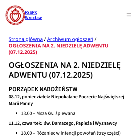
Przejdź
do
FSSPX
treści
Wrocław
Strona główna
/
Archiwum ogłoszeń
/
OGŁOSZENIA NA 2. NIEDZIELĘ ADWENTU
(07.12.2025)
OGŁOSZENIA NA 2. NIEDZIELĘ
ADWENTU (07.12.2025)
PORZĄDEK NABOŻEŃSTW
08.12, poniedziałek: Niepokalane Poczęcie Najświętszej
Marii Panny
18.00 – Msza św. śpiewana
11.12, czwartek: św. Damazego, Papieża i Wyznawcy
18.00 – Różaniec w intencji powołań (trzy części)